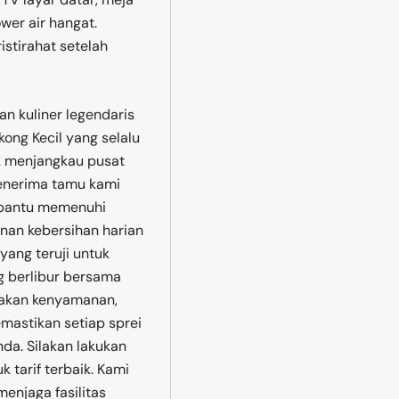
wer air hangat.
stirahat setelah
n kuliner legendaris
ong Kecil yang selalu
uk menjangkau pusat
penerima tamu kami
mbantu memenuhi
nan kebersihan harian
ang teruji untuk
g berlibur bersama
akan kenyamanan,
emastikan setiap sprei
nda. Silakan lakukan
 tarif terbaik. Kami
enjaga fasilitas