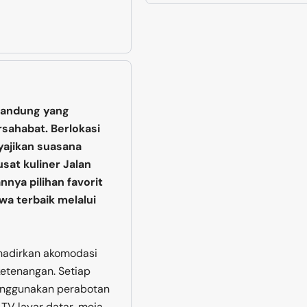
 Bandung yang
ahabat. Berlokasi
yajikan suasana
at kuliner Jalan
nya pilihan favorit
wa terbaik melalui
ghadirkan akomodasi
etenangan. Setiap
menggunakan perabotan
 TV layar datar, meja