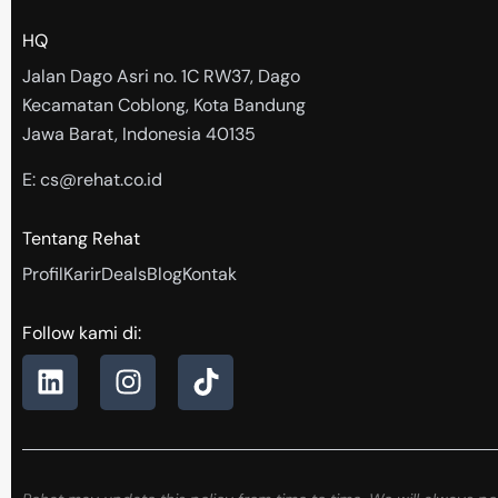
HQ
Jalan Dago Asri no. 1C RW37, Dago
Kecamatan Coblong, Kota Bandung
Jawa Barat, Indonesia 40135
E: cs@rehat.co.id
Tentang Rehat
Profil
Karir
Deals
Blog
Kontak
Follow kami di:
L
I
T
i
n
i
n
s
k
k
t
t
e
a
o